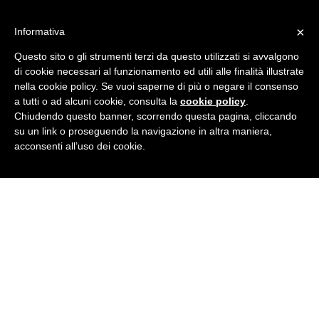
Skip
IT consulting
to
Consulenza personalizzata a Rovigo
×
Informativa
content
Home
Questo sito o gli strumenti terzi da questo utilizzati si avvalgono
Chi Siamo
di cookie necessari al funzionamento ed utili alle finalità illustrate
Metodo
nella cookie policy. Se vuoi saperne di più o negare il consenso
GDPR e Privacy
Progetti
a tutti o ad alcuni cookie, consulta la
cookie policy
.
Team
Chiudendo questo banner, scorrendo questa pagina, cliccando
Blog
su un link o proseguendo la navigazione in altra maniera,
Contatti
acconsenti all’uso dei cookie.
Facebook
Linkedin
Twitter
Instagram
Home
Chi Siamo
Metodo
GDPR e Privacy
Progetti
Team
Blog
Contatti
Daily Archives:
6 Novembre
2017